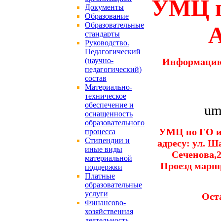
УМЦ п
Документы
Образование
Образовательные
стандарты
Руководство.
Педагогический
(научно-
Информацию
педагогический)
состав
Материально-
техническое
обеспечение и
um
оснащенность
образовательного
УМЦ по ГО и
процесса
Стипендии и
адресу: ул. Ша
иные виды
Сеченова,2
материальной
Проезд маршру
поддержки
Платные
образовательные
услуги
Ост
Финансово-
хозяйственная
деятельность