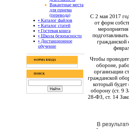
Вакантные места
для приема
(перевода)
С 2 мая 2017 го
• Каталог файлов
от форм собст
• Каталог статей
мероприятия
• Гостевая книга
подготавливать
• Школа безопасности
• Дистанционное
гражданской о
обучение
феврал
Чтобы проводит
ФОРМА ВХОДА
обороне, рабо
организации с
ПОИСК
гражданской обор
который будет 
оборону (ст. 9 
28-ФЗ, ст. 14 Зак
В результат