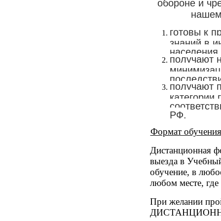
обороне и чр
нашем
готовы к 
знаний в и
населения 
получают 
минимизаци
последств
получают 
категории 
соответств
РФ.
Формат обучения:
Дистанционная фо
выезда в Учебный
обучение, в любо
любом месте, где 
При желании про
ДИСТАНЦИОН