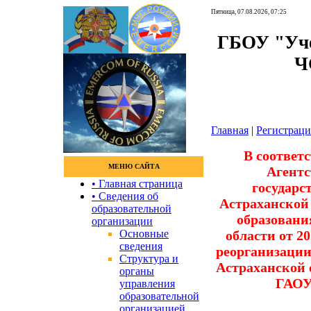
Пятница, 07.08.2026, 07:25
ГБОУ "Уче
Ч
Главная
|
Регистраци
В соответ
МЕНЮ САЙТА
Агентс
• Главная страница
государ
• Сведения об
Астраханской
образовательной
образовани
организации
Основные
области от 20
сведения
реорганизаци
Структура и
Астраханской 
органы
ГАОУ
управления
образовательной
организацией